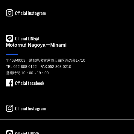
Official Instagram
Official LINE@
Motorrad NagoyaーMinami
〒468-0003 愛知県名古屋市天白区鴻の巣1-710
TEL:
052-808-0122
FAX:052-808-0210
営業時間 10：00～19：00
Official facebook
Official Instagram
Official LINE@