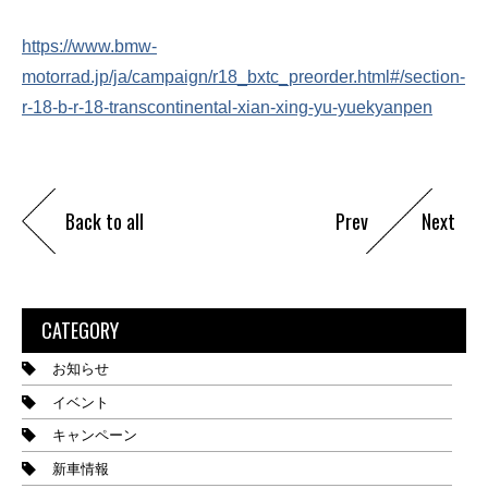
https://www.bmw-
motorrad.jp/ja/campaign/r18_bxtc_preorder.html#/section-
r-18-b-r-18-transcontinental-xian-xing-yu-yuekyanpen
Back to all
Prev
Next
CATEGORY
お知らせ
イベント
キャンペーン
新車情報