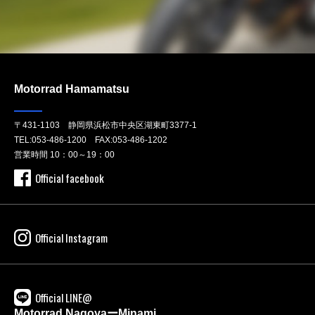
Motorrad Hamamatsu
〒431-1103 静岡県浜松市中央区湖東町3377-1
TEL:
053-486-1200
FAX:053-486-1202
営業時間 10：00～19：00
Official facebook
Official Instagram
Official LINE@
Motorrad NagoyaーMinami