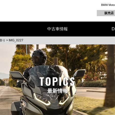
BMW M
販売店
中古車情報
D
夏祭り
>
IMG_0227
TOPICS
最新情報