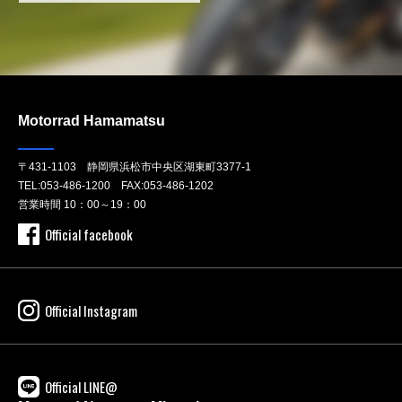
Motorrad Hamamatsu
〒431-1103 静岡県浜松市中央区湖東町3377-1
TEL:
053-486-1200
FAX:053-486-1202
営業時間 10：00～19：00
Official facebook
Official Instagram
Official LINE@