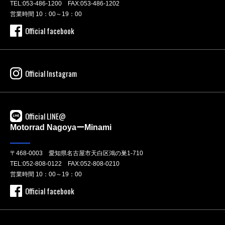
TEL:
053-486-1200
FAX:053-486-1202
営業時間 10：00～19：00
Official facebook
Official Instagram
Official LINE@
Motorrad NagoyaーMinami
〒468-0003 愛知県名古屋市天白区鴻の巣1-710
TEL:
052-808-0122
FAX:052-808-0210
営業時間 10：00～19：00
Official facebook