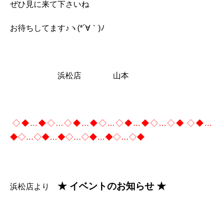
ぜひ見に来て下さいね
お待ちしてます♪ヽ(*´∀｀)ﾉ
浜松店 山本
◇◆…◆◇…◇◆…◆◇…◇◆…◆◇…◇◆ ◇◆…
◆◇…◇◆…◆◇…◇◆…◆◇…◇◆
★ イベントのお知らせ ★
浜松店より