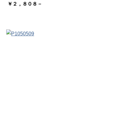
￥２，８０８－