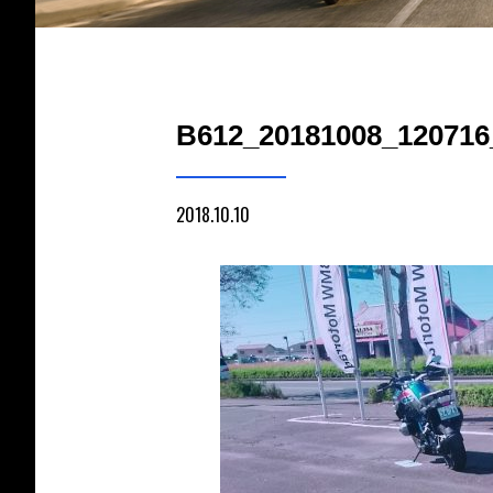
B612_20181008_120716
2018.10.10