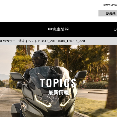
BMW M
販売店
中古車情報
D
NEWカラー・週末イベント
>
B612_20181008_120716_320
TOPICS
最新情報