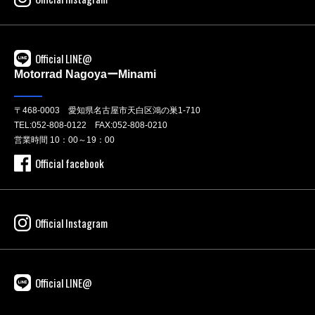
Official LINE@
Motorrad NagoyaーMinami
〒468-0003 愛知県名古屋市天白区鴻の巣1-710
TEL:
052-808-0122
FAX:052-808-0210
営業時間 10：00～19：00
Official facebook
Official Instagram
Official LINE@