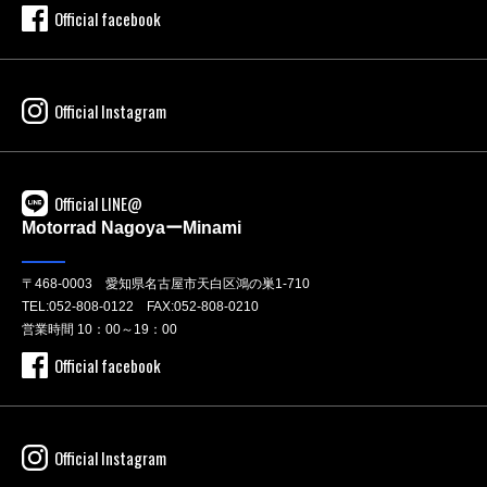
Official facebook
Official Instagram
Official LINE@
Motorrad NagoyaーMinami
〒468-0003 愛知県名古屋市天白区鴻の巣1-710
TEL:
052-808-0122
FAX:052-808-0210
営業時間 10：00～19：00
Official facebook
Official Instagram