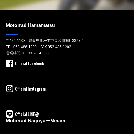
Motorrad Hamamatsu
〒431-1103 静岡県浜松市中央区湖東町3377-1
TEL:
053-486-1200
FAX:053-486-1202
営業時間 10：00～19：00
Official facebook
Official Instagram
Official LINE@
Motorrad NagoyaーMinami