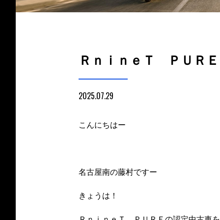
ＲｎｉｎｅＴ ＰＵＲＥ
2025.07.29
こんにちはー
名古屋南の藤村ですー
きょうは！
ＲｎｉｎｅＴ ＰＵＲＥの認定中古車を