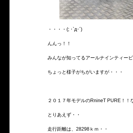
・・・・(; ･`д･´)
んんっ！！
みんなが知ってるアールナインティーピ
ちょっと様子がちがいますが・・・
２０１７年モデルのRnineT PURE！
とりあえず・・
走行距離は、28298ｋｍ・・