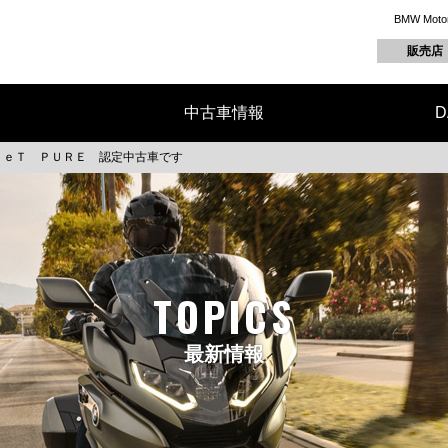
BMW M
販売店
中古車情報
D
ｎｅＴ ＰＵＲＥ 認定中古車です
TOPICS
最新情報