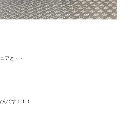
ュアと・・
！なんです！！！