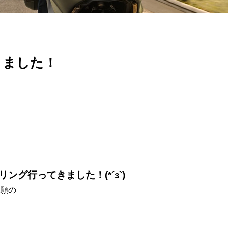
きました！
ング行ってきました！(*´з`)
願の