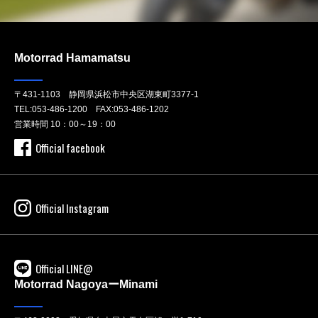
Motorrad Hamamatsu
〒431-1103 静岡県浜松市中央区湖東町3377-1
TEL:
053-486-1200
FAX:053-486-1202
営業時間 10：00～19：00
Official facebook
Official Instagram
Official LINE@
Motorrad NagoyaーMinami