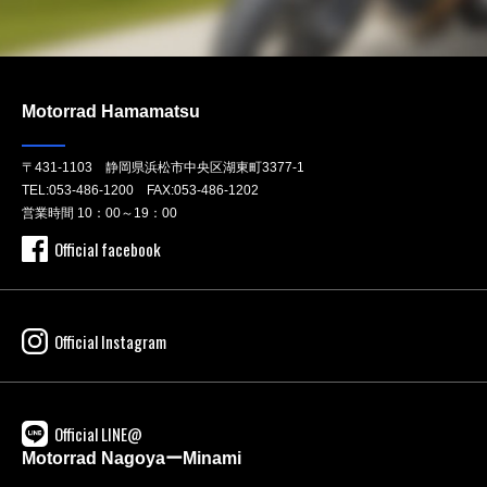
Motorrad Hamamatsu
〒431-1103 静岡県浜松市中央区湖東町3377-1
TEL:
053-486-1200
FAX:053-486-1202
営業時間 10：00～19：00
Official facebook
Official Instagram
Official LINE@
Motorrad NagoyaーMinami