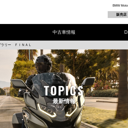
BMW M
販売店
中古車情報
D
プラリー ＦＩＮＡＬ
TOPICS
最新情報