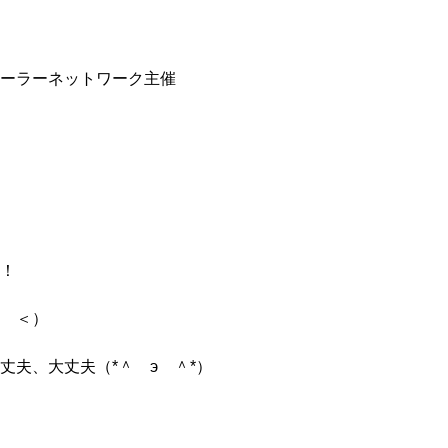
ーラーネットワーク主催
い！
 ＜）
夫、大丈夫（*＾ э ＾*）