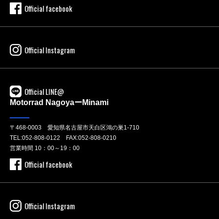
Official facebook
Official Instagram
Official LINE@
Motorrad NagoyaーMinami
〒468-0003 愛知県名古屋市天白区鴻の巣1-710
TEL:
052-808-0122
FAX:052-808-0210
営業時間 10：00～19：00
Official facebook
Official Instagram